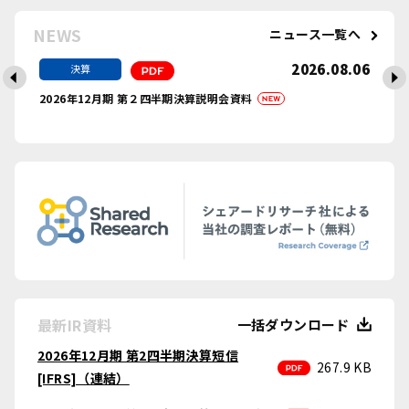
NEWS
ニュース一覧へ
2026.08.06
決算
PDF
2026年12月期 第２四半期決算説明会資料
NEW
NEW
最新IR資料
一括ダウンロード
2026年12月期 第2四半期決算短信
PDF
267.9 KB
[IFRS]（連結）