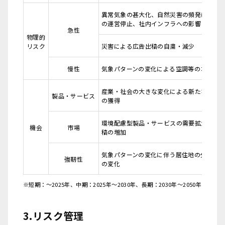
異常気象の甚大化、自然災害の頻発による
の運営停止、社内インフラへの影響
急性
物理的
リスク
災害による広告出稿の自粛・減少
慢性
気象パターンの変化による空調等のコスト
産業・社会の大きな変化による新たなビジ
製品・サービス
の獲得
環境配慮型製品・サービスの需要拡大によ
機会
市場
稿の増加
気象パターンの変化に伴う居住地の分散に
強靭性
の変化
※短期：～2025年、中期：2025年～2030年、長期：2030年～2050年
3.リスク管理