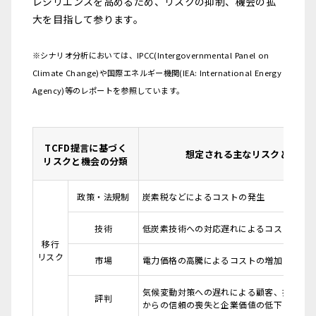
レジリエンスを高めるため、リスクの抑制、機会の拡
大を目指して参ります。
※シナリオ分析においては、IPCC(Intergovernmental Panel on
Climate Change)や国際エネルギー機関(IEA: International Energy
Agency)等のレポートを参照しています。
TCFD提言に基づく
想定される主なリスクと機会
リスクと機会の分類
政策・法規制
炭素税などによるコストの発生
技術
低炭素技術への対応遅れによるコストの増
移行
リスク
市場
電力価格の高騰によるコストの増加
気候変動対策への遅れによる顧客、投資家
評判
からの信頼の喪失と企業価値の低下